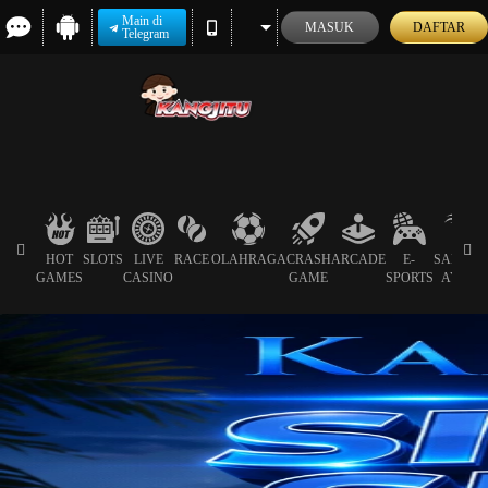
Main di
MASUK
DAFTAR
Telegram
HOT
SLOTS
LIVE
RACE
OLAHRAGA
CRASH
ARCADE
E-
SABUN
GAMES
CASINO
GAME
SPORTS
AYAM