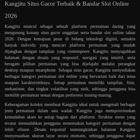
Kangjitu Situs Gacor Terbaik & Bandar Slot Online
2026
Kangjitu muncul sebagai sebuah platform permainan daring yang
mengusung konsep situs gacor unggulan serta bandar slot online tahun
2026. Dengan kemajuan pesat di bidang teknologi digital, semakin
banyak individu yang mencari platform permainan yang mudah
dijangkau dengan tampilan yang contemporer. Kangjitu menyuguhkan
halaman dengan desain yang responsif, navigasi yang intuitif, serta
beragam pilihan permainan yang bisa dijelajahi melalui perangkat
desktop maupun smartphone. Sebagai situs gacor, Kangjitu menyediakan
berbagai kategori permainan slot online yang bervariasi baik dari tema
maupun karakteristiknya. Setiap permainan memiliki tampilan, fitur,
mekanisme, dan tingkat volatilitas yang unik, sehingga pengguna bisa
memilih permainan sesuai dengan preferensi masing-masing.
Keberagaman koleksi membuat Kangjitu ideal untuk mengenali berbagai
jenis permainan dalam satu wadah. Kangjitu juga memprioritaskan
kemudahan akses ke setiap bagian dari platform. Struktur menu yang
teratur memudahkan pengguna menemukan kategori permainan dengan
lebih efisien. Desain responsif memungkinkan halaman Kangjitu
menyesuaikan ukuran layar secara otomatis, sehingga pengguna dapat