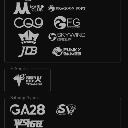
E-Sports
Sabung Ayam