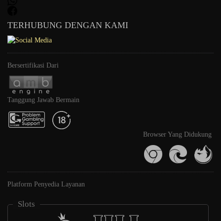
TERHUBUNG DENGAN KAMI
Bersertifikasi Dari
Tanggung Jawab Bermain
Browser Yang Didukung
Platform Penyedia Layanan
Slots