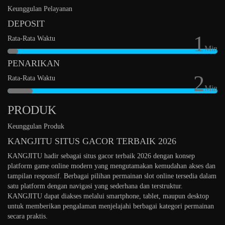
Keunggulan Pelayanan
DEPOSIT
1
Rata-Rata Waktu
Min
PENARIKAN
2
Rata-Rata Waktu
Min
PRODUK
Keunggulan Produk
KANGJITU SITUS GACOR TERBAIK 2026
KANGJITU hadir sebagai situs gacor terbaik 2026 dengan konsep
platform game online modern yang mengutamakan kemudahan akses dan
tampilan responsif. Berbagai pilihan permainan slot online tersedia dalam
satu platform dengan navigasi yang sederhana dan terstruktur.
KANGJITU dapat diakses melalui smartphone, tablet, maupun desktop
untuk memberikan pengalaman menjelajahi berbagai kategori permainan
secara praktis.