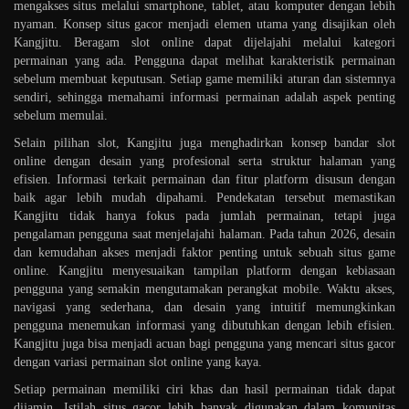
mengakses situs melalui smartphone, tablet, atau komputer dengan lebih
nyaman. Konsep situs gacor menjadi elemen utama yang disajikan oleh
Kangjitu. Beragam slot online dapat dijelajahi melalui kategori
permainan yang ada. Pengguna dapat melihat karakteristik permainan
sebelum membuat keputusan. Setiap game memiliki aturan dan sistemnya
sendiri, sehingga memahami informasi permainan adalah aspek penting
sebelum memulai.
Selain pilihan slot, Kangjitu juga menghadirkan konsep bandar slot
online dengan desain yang profesional serta struktur halaman yang
efisien. Informasi terkait permainan dan fitur platform disusun dengan
baik agar lebih mudah dipahami. Pendekatan tersebut memastikan
Kangjitu tidak hanya fokus pada jumlah permainan, tetapi juga
pengalaman pengguna saat menjelajahi halaman. Pada tahun 2026, desain
dan kemudahan akses menjadi faktor penting untuk sebuah situs game
online. Kangjitu menyesuaikan tampilan platform dengan kebiasaan
pengguna yang semakin mengutamakan perangkat mobile. Waktu akses,
navigasi yang sederhana, dan desain yang intuitif memungkinkan
pengguna menemukan informasi yang dibutuhkan dengan lebih efisien.
Kangjitu juga bisa menjadi acuan bagi pengguna yang mencari situs gacor
dengan variasi permainan slot online yang kaya.
Setiap permainan memiliki ciri khas dan hasil permainan tidak dapat
dijamin. Istilah situs gacor lebih banyak digunakan dalam komunitas