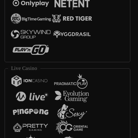
Live Casino