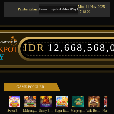
Min, 11-Nov-2025
Pemberitahuan
Pemeliharaan Terjadwal: AdvantPlay Mini Game pada 17-Agt-2025 dari 2
17.18.22
IDR
12,668,568,
KPOT
Y
GAME POPULER
Sweet Bonanza Super Scatter
Mahjong Wins 3 – Black Scatter
Sticky Bandits Thunder Rail
Sugar Bang Bang 2
Mahjong Ways 2
Wild Bounty Showdown
Ne