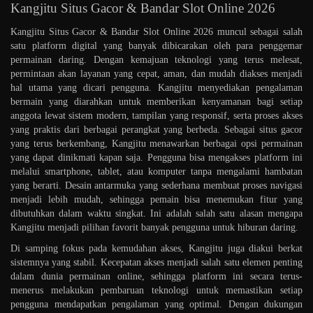
Kangjitu Situs Gacor & Bandar Slot Online 2026
Kangjitu Situs Gacor & Bandar Slot Online 2026 muncul sebagai salah
satu platform digital yang banyak dibicarakan oleh para penggemar
permainan daring. Dengan kemajuan teknologi yang terus melesat,
permintaan akan layanan yang cepat, aman, dan mudah diakses menjadi
hal utama yang dicari pengguna. Kangjitu menyediakan pengalaman
bermain yang diarahkan untuk memberikan kenyamanan bagi setiap
anggota lewat sistem modern, tampilan yang responsif, serta proses akses
yang praktis dari berbagai perangkat yang berbeda. Sebagai situs gacor
yang terus berkembang, Kangjitu menawarkan berbagai opsi permainan
yang dapat dinikmati kapan saja. Pengguna bisa mengakses platform ini
melalui smartphone, tablet, atau komputer tanpa mengalami hambatan
yang berarti. Desain antarmuka yang sederhana membuat proses navigasi
menjadi lebih mudah, sehingga pemain bisa menemukan fitur yang
dibutuhkan dalam waktu singkat. Ini adalah salah satu alasan mengapa
Kangjitu menjadi pilihan favorit banyak pengguna untuk hiburan daring.
Di samping fokus pada kemudahan akses, Kangjitu juga diakui berkat
sistemnya yang stabil. Kecepatan akses menjadi salah satu elemen penting
dalam dunia permainan online, sehingga platform ini secara terus-
menerus melakukan pembaruan teknologi untuk memastikan setiap
pengguna mendapatkan pengalaman yang optimal. Dengan dukungan