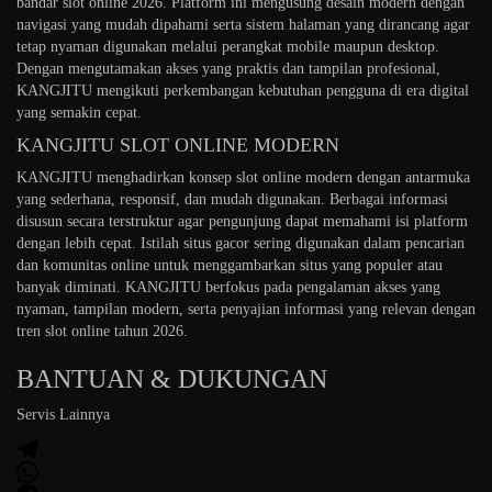
bandar slot online 2026. Platform ini mengusung desain modern dengan
navigasi yang mudah dipahami serta sistem halaman yang dirancang agar
tetap nyaman digunakan melalui perangkat mobile maupun desktop.
Dengan mengutamakan akses yang praktis dan tampilan profesional,
KANGJITU mengikuti perkembangan kebutuhan pengguna di era digital
yang semakin cepat.
KANGJITU SLOT ONLINE MODERN
KANGJITU menghadirkan konsep slot online modern dengan antarmuka
yang sederhana, responsif, dan mudah digunakan. Berbagai informasi
disusun secara terstruktur agar pengunjung dapat memahami isi platform
dengan lebih cepat. Istilah situs gacor sering digunakan dalam pencarian
dan komunitas online untuk menggambarkan situs yang populer atau
banyak diminati. KANGJITU berfokus pada pengalaman akses yang
nyaman, tampilan modern, serta penyajian informasi yang relevan dengan
tren slot online tahun 2026.
BANTUAN & DUKUNGAN
Servis Lainnya