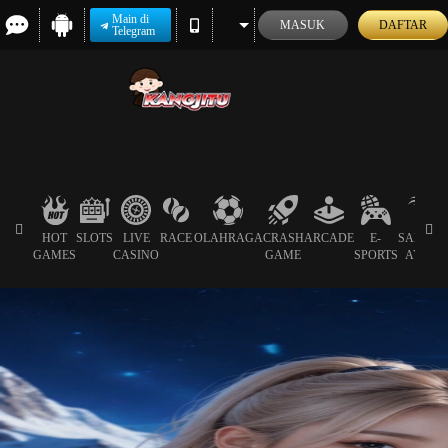
Main di
MASUK
DAFTAR
Telegram
HOT
SLOTS
LIVE
RACE
OLAHRAGA
CRASH
ARCADE
E-
SABUN
GAMES
CASINO
GAME
SPORTS
AYAM