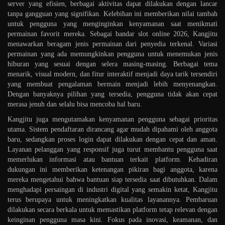
server yang efisien, berbagai aktivitas dapat dilakukan dengan lancar
tanpa gangguan yang signifikan. Kelebihan ini memberikan nilai tambah
untuk pengguna yang menginginkan kenyamanan saat menikmati
permainan favorit mereka. Sebagai bandar slot online 2026, Kangjitu
menawarkan beragam jenis permainan dari penyedia terkenal. Variasi
permainan yang ada memungkinkan pengguna untuk menemukan jenis
hiburan yang sesuai dengan selera masing-masing. Berbagai tema
menarik, visual modern, dan fitur interaktif menjadi daya tarik tersendiri
yang membuat pengalaman bermain menjadi lebih menyenangkan.
Dengan banyaknya pilihan yang tersedia, pengguna tidak akan cepat
merasa jenuh dan selalu bisa mencoba hal baru.
Kangjitu juga mengutamakan kenyamanan pengguna sebagai prioritas
utama. Sistem pendaftaran dirancang agar mudah dipahami oleh anggota
baru, sedangkan proses login dapat dilakukan dengan cepat dan aman.
Layanan pelanggan yang responsif juga turut membantu pengguna saat
memerlukan informasi atau bantuan terkait platform. Kehadiran
dukungan ini memberikan ketenangan pikiran bagi anggota, karena
mereka mengetahui bahwa bantuan siap tersedia saat dibutuhkan. Dalam
menghadapi persaingan di industri digital yang semakin ketat, Kangjitu
terus berupaya untuk meningkatkan kualitas layanannya. Pembaruan
dilakukan secara berkala untuk memastikan platform tetap relevan dengan
keinginan pengguna masa kini. Fokus pada inovasi, keamanan, dan