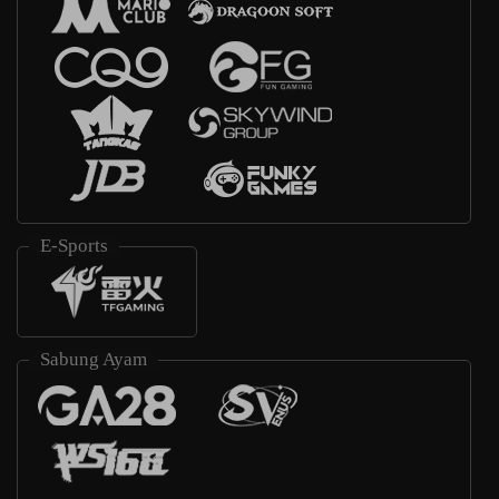
E-Sports
Sabung Ayam