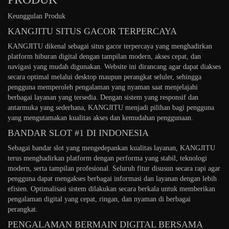
Keunggulan Produk
KANGJITU SITUS GACOR TERPERCAYA
KANGJITU dikenal sebagai situs gacor terpercaya yang menghadirkan
platform hiburan digital dengan tampilan modern, akses cepat, dan
navigasi yang mudah digunakan. Website ini dirancang agar dapat diakses
secara optimal melalui desktop maupun perangkat seluler, sehingga
pengguna memperoleh pengalaman yang nyaman saat menjelajahi
berbagai layanan yang tersedia. Dengan sistem yang responsif dan
antarmuka yang sederhana, KANGJITU menjadi pilihan bagi pengguna
yang mengutamakan kualitas akses dan kemudahan penggunaan.
BANDAR SLOT #1 DI INDONESIA
Sebagai bandar slot yang mengedepankan kualitas layanan, KANGJITU
terus menghadirkan platform dengan performa yang stabil, teknologi
modern, serta tampilan profesional. Seluruh fitur disusun secara rapi agar
pengguna dapat mengakses berbagai informasi dan layanan dengan lebih
efisien. Optimalisasi sistem dilakukan secara berkala untuk memberikan
pengalaman digital yang cepat, ringan, dan nyaman di berbagai
perangkat.
PENGALAMAN BERMAIN DIGITAL BERSAMA