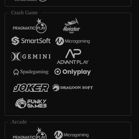
Crash Game
Arcade