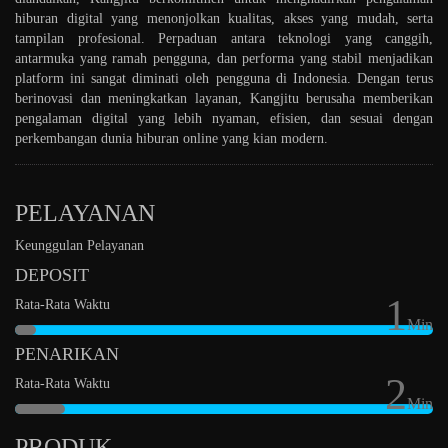
hiburan digital yang menonjolkan kualitas, akses yang mudah, serta
tampilan profesional. Perpaduan antara teknologi yang canggih,
antarmuka yang ramah pengguna, dan performa yang stabil menjadikan
platform ini sangat diminati oleh pengguna di Indonesia. Dengan terus
berinovasi dan meningkatkan layanan, Kangjitu berusaha memberikan
pengalaman digital yang lebih nyaman, efisien, dan sesuai dengan
perkembangan dunia hiburan online yang kian modern.
PELAYANAN
Keunggulan Pelayanan
DEPOSIT
1
Rata-Rata Waktu
Min
PENARIKAN
2
Rata-Rata Waktu
Min
PRODUK