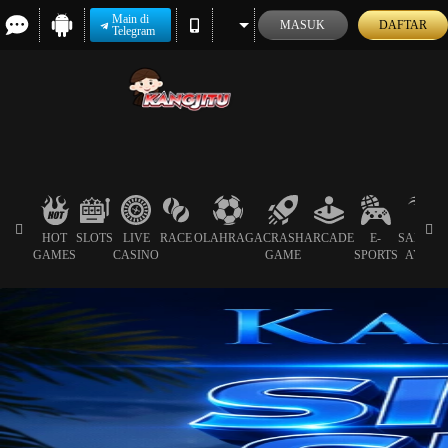
Main di
MASUK
DAFTAR
Telegram
HOT
SLOTS
LIVE
RACE
OLAHRAGA
CRASH
ARCADE
E-
SABUN
GAMES
CASINO
GAME
SPORTS
AYAM