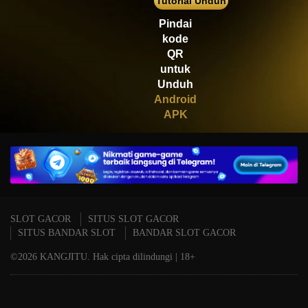
IDR
15,234,000.00
Tutorial Unduh
Mahjong Wins 3 – Black
Pindai
Scatter
kode
QR
untuk
Unduh
Android
APK
SLOT GACOR
SITUS SLOT GACOR
SITUS BANDAR SLOT
BANDAR SLOT GACOR
©2026 KANGJITU. Hak cipta dilindungi | 18+