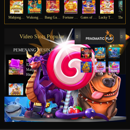
Mahjong Ways
Wukong - Black Scatter
Bang Gacor 1000
Fortune Gems
Gates of Olympus Super Scatter
Lucky Twins Nexus
The Cry
Video Slots Popular
PEMENANG MESIN SLOT
mu****45
IDR
8,777,8888.00
Mahjong Wins 2 – Scatter
Hitam
ya****tz
IDR
11,663,754.00
Starlight Princess x500
jus****12
IDR
5,231,773.00
Gates of Olympus 1000
gab****7