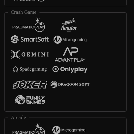
Crash Game
Arcade