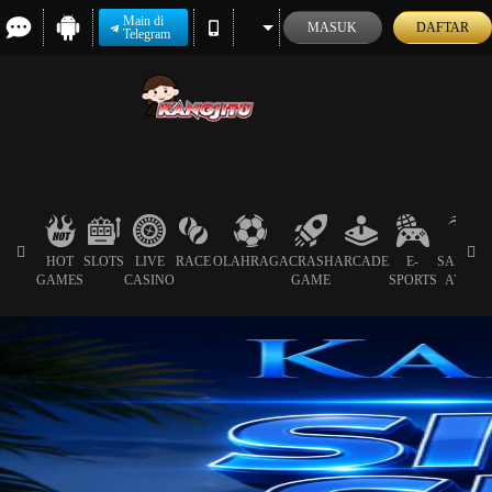
Main di
MASUK
DAFTAR
Telegram
HOT
SLOTS
LIVE
RACE
OLAHRAGA
CRASH
ARCADE
E-
SABUN
GAMES
CASINO
GAME
SPORTS
AYAM