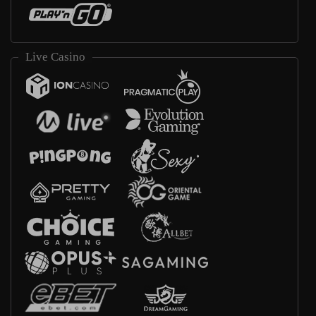
Live Casino