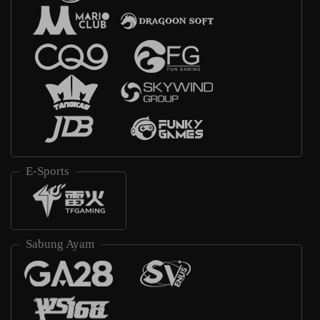
E-Sports
Sabung Ayam