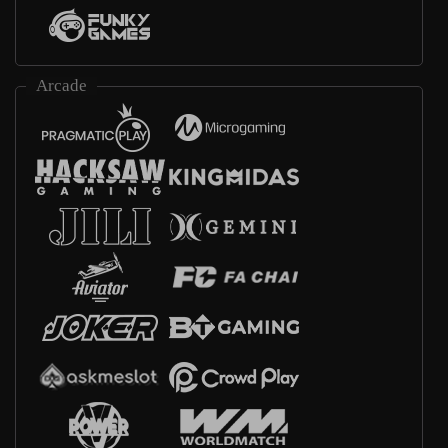
Arcade