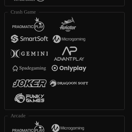
Crash Game
Arcade