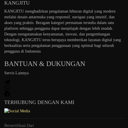
KANGJITU
KANGJITU menghadirkan pengalaman hiburan digital yang modern
melalui desain antarmuka yang responsif, navigasi yang intuitif, dan
akses yang praktis. Beragam kategori permainan tersedia dalam satu
platform sehingga pengguna dapat menjelajah dengan lebih mudah.
Dengan mengutamakan kenyamanan, inovasi, dan pengembangan
teknologi, KANGJITU terus berupaya memberikan layanan digital yang
berkualitas serta pengalaman penggunaan yang optimal bagi seluruh
pengguna di Indonesia.
BANTUAN & DUKUNGAN
Servis Lainnya
TERHUBUNG DENGAN KAMI
Bersertifikasi Dari