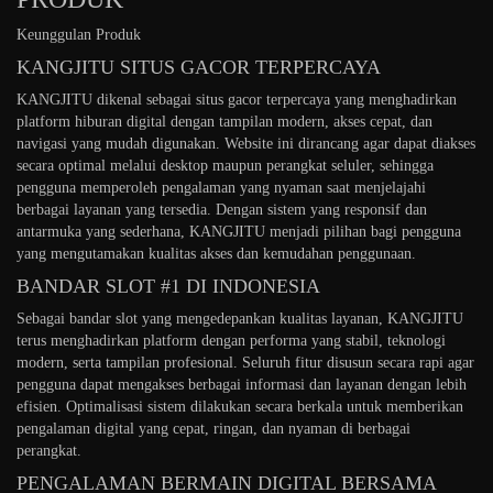
Keunggulan Produk
KANGJITU SITUS GACOR TERPERCAYA
KANGJITU dikenal sebagai situs gacor terpercaya yang menghadirkan
platform hiburan digital dengan tampilan modern, akses cepat, dan
navigasi yang mudah digunakan. Website ini dirancang agar dapat diakses
secara optimal melalui desktop maupun perangkat seluler, sehingga
pengguna memperoleh pengalaman yang nyaman saat menjelajahi
berbagai layanan yang tersedia. Dengan sistem yang responsif dan
antarmuka yang sederhana, KANGJITU menjadi pilihan bagi pengguna
yang mengutamakan kualitas akses dan kemudahan penggunaan.
BANDAR SLOT #1 DI INDONESIA
Sebagai bandar slot yang mengedepankan kualitas layanan, KANGJITU
terus menghadirkan platform dengan performa yang stabil, teknologi
modern, serta tampilan profesional. Seluruh fitur disusun secara rapi agar
pengguna dapat mengakses berbagai informasi dan layanan dengan lebih
efisien. Optimalisasi sistem dilakukan secara berkala untuk memberikan
pengalaman digital yang cepat, ringan, dan nyaman di berbagai
perangkat.
PENGALAMAN BERMAIN DIGITAL BERSAMA