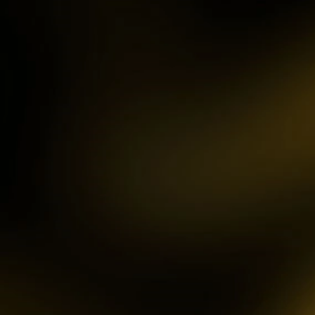
IDR
3,754,000.00
Mahjong ways 3 - Black
Scatter
gac****p
IDR
9,122,000.00
Gates of Olympus™
ma****z
IDR
3,777,210.00
Sweet Bonanza
sa2****4
IDR
4,421,000.00
Gates of Gatot Kaca 1000
pet****17
IDR
8,126,000.00
Spaceman
ya****er
IDR
12,659,100.00
Starlight Princess
bu****2