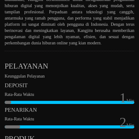
hiburan digital yang menonjolkan kualitas, akses yang mudah, serta
tampilan profesional. Perpaduan antara teknologi yang canggih,
antarmuka yang ramah pengguna, dan performa yang stabil menjadikan
platform ini sangat diminati oleh pengguna di Indonesia. Dengan terus
berinovasi dan meningkatkan layanan, Kangjitu berusaha memberikan
pengalaman digital yang lebih nyaman, efisien, dan sesuai dengan
perkembangan dunia hiburan online yang kian modern.
PELAYANAN
Keunggulan Pelayanan
DEPOSIT
1
Rata-Rata Waktu
Min
PENARIKAN
2
Rata-Rata Waktu
Min
PRODUK