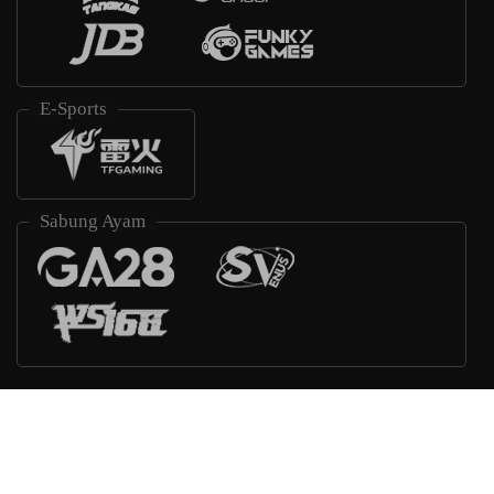
E-Sports
Sabung Ayam