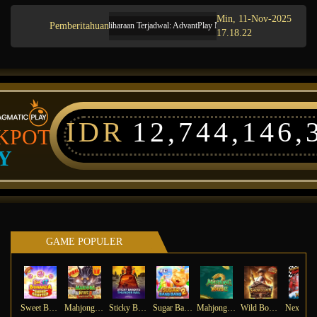
Min, 11-Nov-2025
Pemberitahuan
Pemeliharaan Terjadwal: AdvantPlay Mini Game pada 17-Agt-2025 dari 2
17.18.22
IDR
12,744,146,
KPOT
Y
GAME POPULER
Sweet Bonanza Super Scatter
Mahjong Wins 3 – Black Scatter
Sticky Bandits Thunder Rail
Sugar Bang Bang 2
Mahjong Ways 2
Wild Bounty Showdown
Ne