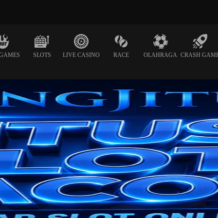
 GAMES
SLOTS
LIVE CASINO
RACE
OLAHRAGA
CRASH GAM