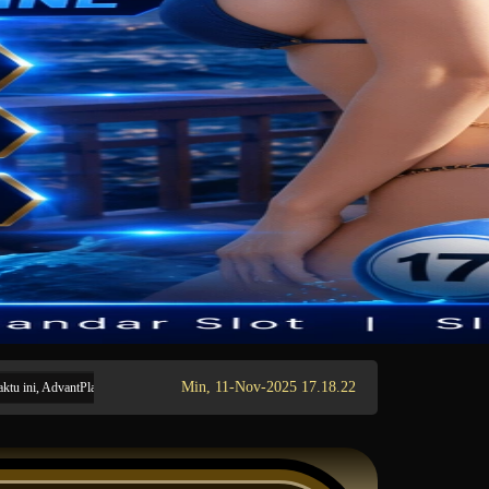
Min, 11-Nov-2025 17.18.22
dvantPlay Mini Game permainan tidak akan tersedia. Kami memohon maaf atas ketidaknyaman