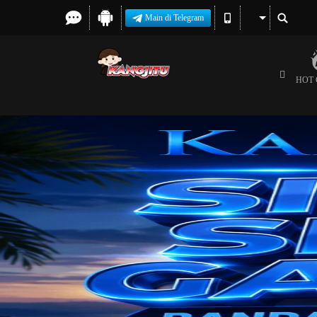
Main di Telegram
HOT