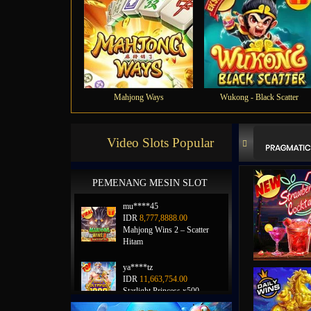
Mahjong Ways
Wukong - Black Scatter
Video Slots Popular
PEMENANG MESIN SLOT
mu****45
IDR
8,777,8888.00
Mahjong Wins 2 – Scatter
Hitam
ya****tz
IDR
11,663,754.00
Starlight Princess x500