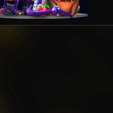
Pindai kod
untuk Un
Android 