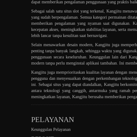
dapat memberikan pengalaman penggunaan yang praktis baik m
Sebagai salah satu situs slot yang terkenal, Kangjitu men
yang sudah berpengalaman. Semua kategori permainan ditata 
memberikan pengalaman yang nyaman saat digunakan. Kang
kecepatan akses, meningkatkan stabilitas layanan, serta m
lebih lancar tanpa kesulitan saat bernavigasi.
Selain menawarkan desain modern, Kangjitu juga memperha
penting tanpa banyak langkah, sehingga waktu yang digunak
penggunaan secara keseluruhan. Keunggulan lain dari Kang
modern tanpa perlu menginstal aplikasi tambahan. Ini membe
Kangjitu juga memprioritaskan kualitas layanan dengan me
pengguna dan menyesuaikan dengan perkembangan teknologi d
ini. Sebagai situs yang dapat diandalkan, Kangjitu berkom
antara teknologi yang canggih, antarmuka yang ramah pen
meningkatkan layanan, Kangjitu berusaha memberikan pengal
PELAYANAN
Keunggulan Pelayanan