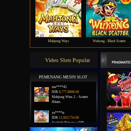
Mahjong Ways
Wukong - Black Scatter
Video Slots Popular
PEMENANG MESIN SLOT
mu****45
IDR
8,777,8888.00
Mahjong Wins 2 – Scatter
Hitam
ya****tz
IDR
11,663,754.00
Starlight Princess x500