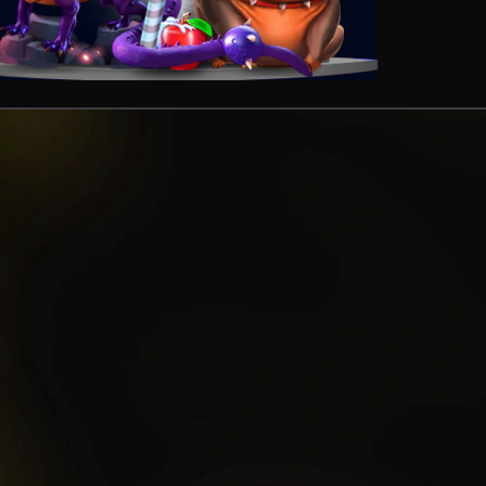
Pindai kod
untuk Un
Android 