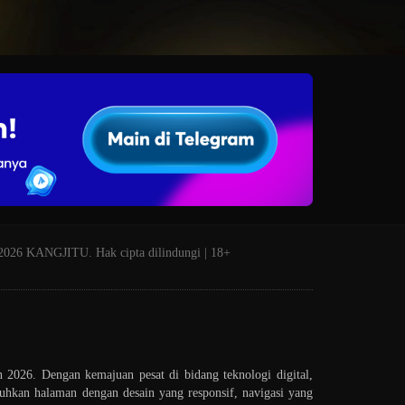
026 KANGJITU. Hak cipta dilindungi | 18+
 2026. Dengan kemajuan pesat di bidang teknologi digital,
hkan halaman dengan desain yang responsif, navigasi yang