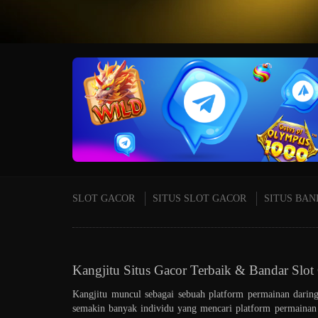
ya****er
IDR
12,659,100.00
Starlight Princess
bu****2
IDR
15,234,000.00
Mahjong Wins 3 – Black
Scatter
SLOT GACOR
SITUS SLOT GACOR
SITUS BAN
Kangjitu Situs Gacor Terbaik & Bandar Slot
Kangjitu muncul sebagai sebuah platform permainan daring
semakin banyak individu yang mencari platform permainan