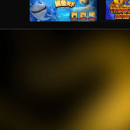
jus****12
IDR
5,231,773.00
Gates of Olympus 1000
gab****7
IDR
3,754,000.00
Mahjong ways 3 - Black
Scatter
gac****p
IDR
9,122,000.00
Gates of Olympus™
ma****z
IDR
3,777,210.00
Sweet Bonanza
sa2****4
IDR
4,421,000.00
Gates of Gatot Kaca 1000
pet****17
IDR
8,126,000.00
Spaceman