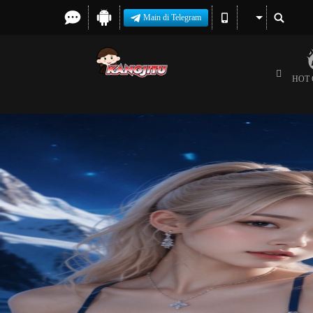
Main di Telegram
HOT