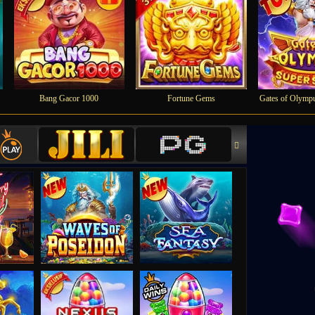
Bang Gacor 1000
Fortune Gems
Gates of Olympu