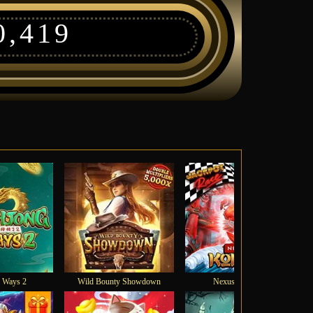
0,419
 Ways 2
Wild Bounty Showdown
Nexus Koi Gate