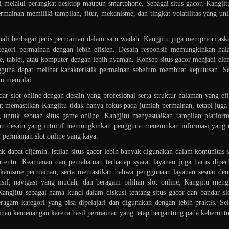
jahi melalui perangkat desktop maupun smartphone. Sebagai situs gacor, Kangji
permainan memiliki tampilan, fitur, mekanisme, dan tingkat volatilitas yang u
i berbagai jenis permainan dalam satu wadah. Kangjitu juga memprioritaska
ri permainan dengan lebih efisien. Desain responsif memungkinkan hala
, tablet, atau komputer dengan lebih nyaman. Konsep situs gacor menjadi ele
ngguna dapat melihat karakteristik permainan sebelum membuat keputusan. Se
um memulai.
ar slot online dengan desain yang profesional serta struktur halaman yang efi
t memastikan Kangjitu tidak hanya fokus pada jumlah permainan, tetapi jug
g untuk sebuah situs game online. Kangjitu menyesuaikan tampilan platf
dan desain yang intuitif memungkinkan pengguna menemukan informasi yang di
 permainan slot online yang kaya.
dak dapat dijamin. Istilah situs gacor lebih banyak digunakan dalam komunitas
tertentu. Keamanan dan pemahaman terhadap syarat layanan juga harus diper
anisme permainan, serta memastikan bahwa penggunaan layanan sesuai den
if, navigasi yang mudah, dan beragam pilihan slot online, Kangjitu mengh
angjitu sebagai nama kunci dalam diskusi tentang situs gacor dan bandar s
agam kategori yang bisa dipelajari dan digunakan dengan lebih praktis. Sel
minan kemenangan karena hasil permainan yang tetap bergantung pada keberuntu