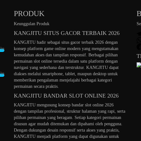
PRODUK
Keunggulan Produk
Se
KANGJITU SITUS GACOR TERBAIK 2026
KANGJITU hadir sebagai situs gacor terbaik 2026 dengan
in
konsep platform game online modern yang mengutamakan
kemudahan akses dan tampilan responsif. Berbagai pilihan
T
permainan slot online tersedia dalam satu platform dengan
navigasi yang sederhana dan terstruktur. KANGJITU dapat
in
diakses melalui smartphone, tablet, maupun desktop untuk
memberikan pengalaman menjelajahi berbagai kategori
permainan secara praktis.
KANGJITU BANDAR SLOT ONLINE 2026
KANGJITU mengusung konsep bandar slot online 2026
dengan tampilan profesional, struktur halaman yang rapi, serta
pilihan permainan yang beragam. Setiap kategori permainan
disusun agar mudah ditemukan dan dipahami oleh pengguna.
Dengan dukungan desain responsif serta akses yang praktis,
KANGJITU menjadi platform yang dapat digunakan untuk