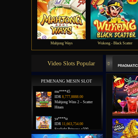
Mahjong Ways
Wukong - Black Scatter
Video Slots Popular
PEMENANG MESIN SLOT
mu****45
IDR
8,777,8888.00
Mahjong Wins 2 – Scatter
Hitam
ya****tz
IDR
11,663,754.00
Starlight Princess x500