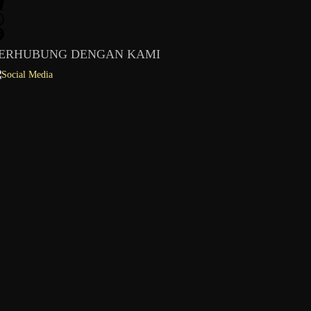
ERHUBUNG DENGAN KAMI