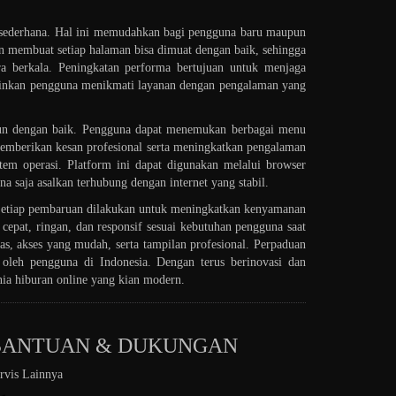
ng sederhana. Hal ini memudahkan bagi pengguna baru maupun
an membuat setiap halaman bisa dimuat dengan baik, sehingga
a berkala. Peningkatan performa bertujuan untuk menjaga
ngkinkan pengguna menikmati layanan dengan pengalaman yang
usun dengan baik. Pengguna dapat menemukan berbagai menu
memberikan kesan profesional serta meningkatkan pengalaman
tem operasi. Platform ini dapat digunakan melalui browser
 saja asalkan terhubung dengan internet yang stabil.
 Setiap pembaruan dilakukan untuk meningkatkan kenyamanan
epat, ringan, dan responsif sesuai kebutuhan pengguna saat
s, akses yang mudah, serta tampilan profesional. Perpaduan
 oleh pengguna di Indonesia. Dengan terus berinovasi dan
ia hiburan online yang kian modern.
BANTUAN & DUKUNGAN
rvis Lainnya