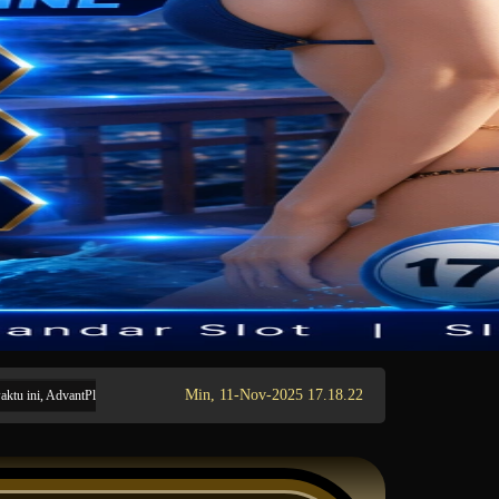
Min, 11-Nov-2025 17.18.22
AdvantPlay Mini Game permainan tidak akan tersedia. Kami memohon maaf atas ketidaknyama