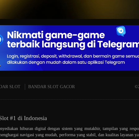
DAR SLOT
BANDAR SLOT GACOR
©2
ot #1 di Indonesia
nyediakan hiburan digital dengan sistem yang mutakhir, tampilan yang respons
ghargai navigasi yang mudah, performa yang stabil, dan kualitas layanan ya