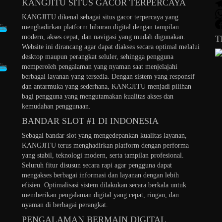
KANGJITU SITUS GACOR TERPERCAYA
KANGJITU dikenal sebagai situs gacor terpercaya yang
in
menghadirkan platform hiburan digital dengan tampilan
modern, akses cepat, dan navigasi yang mudah digunakan.
T
Website ini dirancang agar dapat diakses secara optimal melalui
desktop maupun perangkat seluler, sehingga pengguna
in
memperoleh pengalaman yang nyaman saat menjelajahi
berbagai layanan yang tersedia. Dengan sistem yang responsif
dan antarmuka yang sederhana, KANGJITU menjadi pilihan
bagi pengguna yang mengutamakan kualitas akses dan
kemudahan penggunaan.
BANDAR SLOT #1 DI INDONESIA
Sebagai bandar slot yang mengedepankan kualitas layanan,
KANGJITU terus menghadirkan platform dengan performa
yang stabil, teknologi modern, serta tampilan profesional.
Seluruh fitur disusun secara rapi agar pengguna dapat
mengakses berbagai informasi dan layanan dengan lebih
efisien. Optimalisasi sistem dilakukan secara berkala untuk
memberikan pengalaman digital yang cepat, ringan, dan
nyaman di berbagai perangkat.
PENGALAMAN BERMAIN DIGITAL