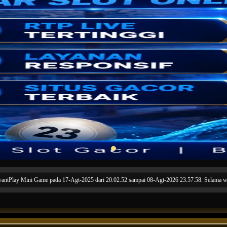
Mini Game pada 17-Agt-2025 dari 20.02.52 sampai 08-Agt-2026 23.57.58. Selama waktu ini, 