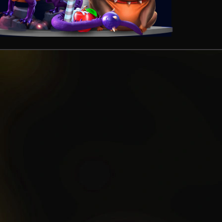
Pindai kod
untuk Un
Android 